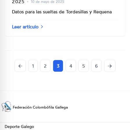
2025
•
10 de mayo de 2025
Datos para las sueltas de Tordesillas y Requena
Leer artículo
←
1
2
3
4
5
6
→
Federación Colombófila Gallega
Deporte Galego