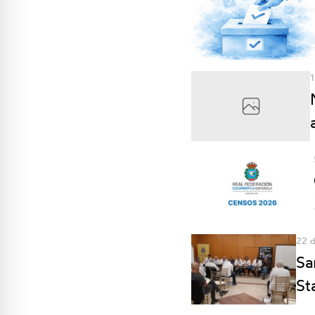
1
22 d
Sa
St