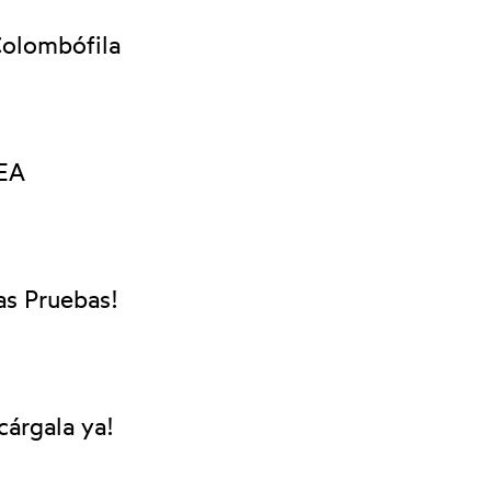
Colombófila
EA
as Pruebas!
cárgala ya!