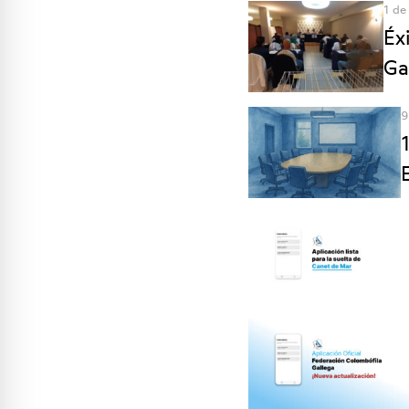
1 de
Éx
Ga
9