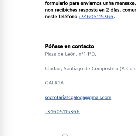
formulario para enviarnos unha mensaxe.
non recibiches resposta en 2 días, comu
neste teléfono
+34605115366
.
Póñase en contacto
Plaza de León, nº1-1ºD,
Ciudad, Santiago de Compostela (A Cor
GALICIA
secretariafcgalega@gmail.com
+34605115366