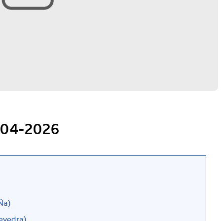
-04-2026
Ña)
evedra)